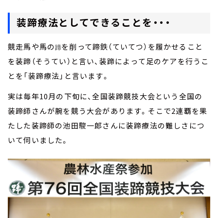
装蹄療法としてできることを・・・
競走馬や馬の
を削って蹄鉄（ていてつ）を履かせること
蹄
を装蹄（そうてい）と言い、装蹄によって足のケアを行うこ
とを「装蹄療法」と言います。
実は毎年10月の下旬に、全国装蹄競技大会という全国の
装蹄師さんが腕を競う大会があります。そこで2連覇を果
たした装蹄師の池田駿一郎さんに装蹄療法の難しさにつ
いて伺いました。