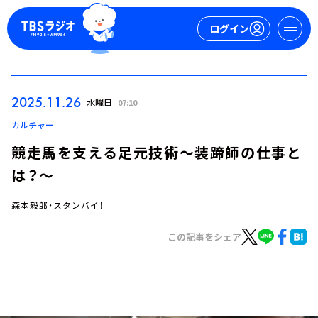
ログイン
マイページ
2025.11.26
水曜日
07:10
新規会員登録
ログイン
カルチャー
競走馬を支える足元技術～装蹄師の仕事と
は？～
森本毅郎・スタンバイ！
この記事をシェア
今日の番組表
週間番組表
トピックス
TBS Podcast