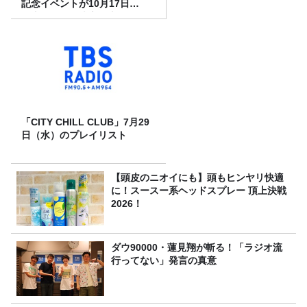
記念イベントが10月17日
（土）に開催決定！本日より
FC先行受付スタート！
「CITY CHILL CLUB」7月29
日（水）のプレイリスト
【頭皮のニオイにも】頭もヒンヤリ快適
に！スースー系ヘッドスプレー 頂上決戦
2026！
ダウ90000・蓮見翔が斬る！「ラジオ流
行ってない」発言の真意