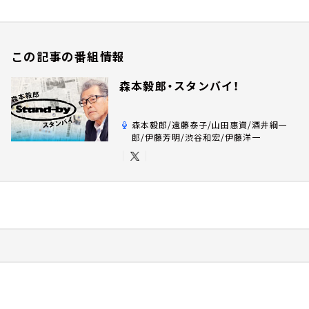
この記事の番組情報
森本毅郎・スタンバイ！
森本毅郎/遠藤泰子/山田惠資/酒井綱一
郎/伊藤芳明/渋谷和宏/伊藤洋一