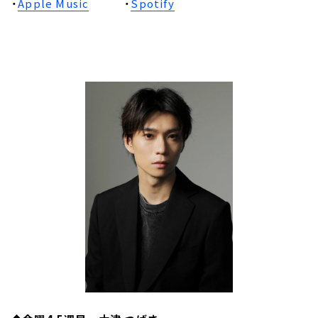
・
Apple Music
・
Spotify