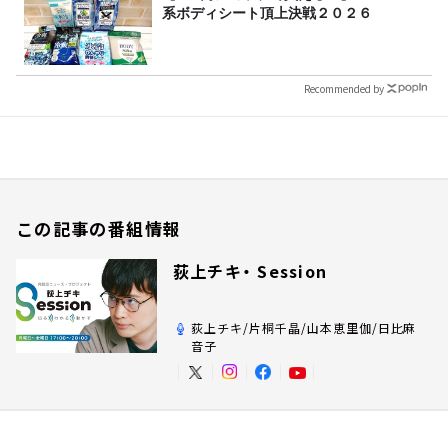
系ボディシート頂上決戦２０２６
Recommended by
この記事の番組情報
荻上チキ・ Session
荻上チキ/片桐千晶/山本恵里伽/日比麻
音子