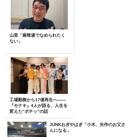
山里「麻辣湯でなめられたく
ない」
工場勤務から17億再生へ——
『モナキ』4人が語る、人生を
変えた“ポチッ”の話
JUNKおぎやはぎ「小木、矢作のお父さ
んになる」