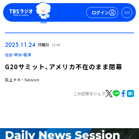
ログイン
マイページ
2025.11.24
月曜日
21:00
新規会員登録
ログイン
社会・政治・経済
G20サミット、アメリカ不在のまま閉幕
荻上チキ・ Session
この記事をシェア
今日の番組表
週間番組表
トピックス
TBS Podcast