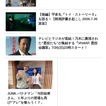
【後編】宇多丸『トイ・ストーリー５』
を語る！【映画評書き起こし 2026.7.30
放送】
テレビとラジオが直結！乃木に粛清され
た“悪役たち”が集結する『VIVANT 悪役
会議室』7/26(日)23時スタート！
JUNK バナナマン「与田祐希
さん、１年ぶりの登場も再
び“アレ”を喰らう！？」