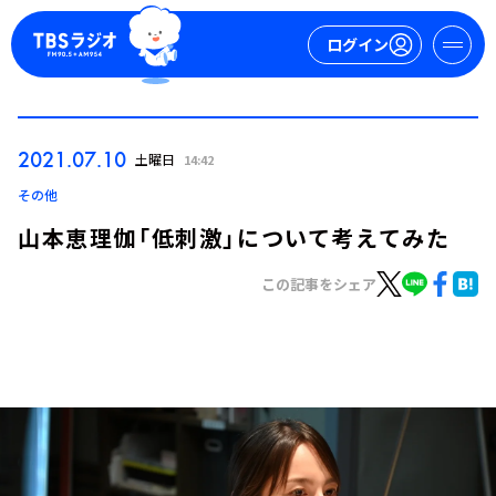
ログイン
マイページ
2021.07.10
土曜日
14:42
新規会員登録
ログイン
その他
山本恵理伽「低刺激」について考えてみた
この記事をシェア
今日の番組表
週間番組表
トピックス
TBS Podcast