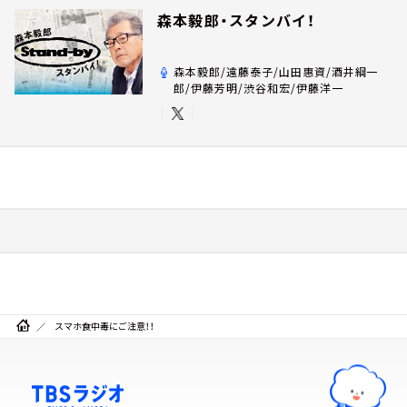
森本毅郎・スタンバイ！
森本毅郎/遠藤泰子/山田惠資/酒井綱一
郎/伊藤芳明/渋谷和宏/伊藤洋一
スマホ食中毒にご注意！！