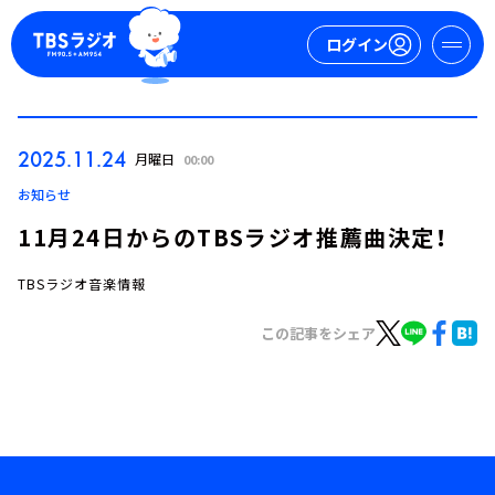
ログイン
マイページ
2025.11.24
月曜日
00:00
新規会員登録
ログイン
お知らせ
11月24日からのTBSラジオ推薦曲決定！
TBSラジオ音楽情報
この記事をシェア
今日の番組表
週間番組表
トピックス
TBS Podcast