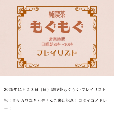
お知らせ
イベント・グッズ
YouTube
会社情報
2025
年
11
月２３日（日）純喫茶もぐもぐ
-
プレイリスト
祝！タケカワユキヒデさんご来店記念！ゴダイゴメドレ
ー！