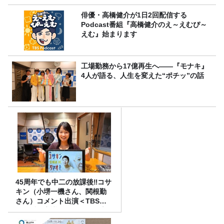
俳優・高橋健介が1日2回配信する
Podcast番組『高橋健介のえ～えむぴ～
えむ』始まります
工場勤務から17億再生へ——『モナキ』
4人が語る、人生を変えた“ポチッ”の話
45周年でも中二の放課後‼コサ
キン（小堺一機さん、関根勤
さん）コメント出演＜TBSラ
ジオ番組審議会からのご報告
＞