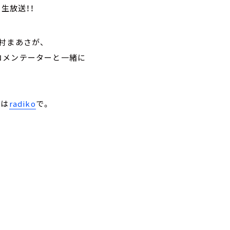
生放送！！
村まあさが、
コメンテーターと一緒に
トは
radiko
で。