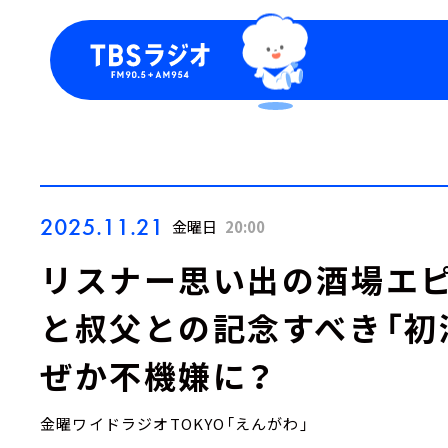
今日の番組表
トピッ
週間番組表
TBS
Podca
お知ら
2025.11.21
金曜日
20:00
リスナー思い出の酒場エピ
と叔父との記念すべき「初
ぜか不機嫌に？
金曜ワイドラジオTOKYO「えんがわ」