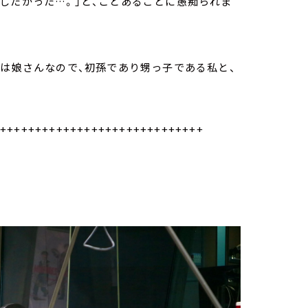
したかった…。」と、ことあるごとに愚痴られま
達は娘さんなので、初孫であり甥っ子である私と、
++++++++++++++++++++++++++++++