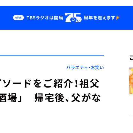
クス
イベント・グッ
ズ
st
YouTube
せ
会社情報
バラエティ・お笑い
ソードをご紹介！祖父
酒場」 帰宅後、父がな