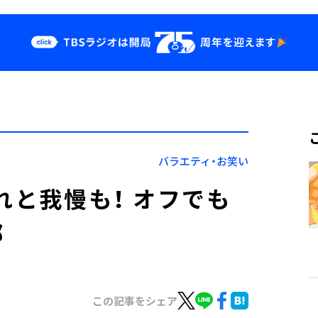
クス
イベント・グッ
ズ
st
YouTube
せ
会社情報
バラエティ・お笑い
れと我慢も！ オフでも
郎
この記事をシェア