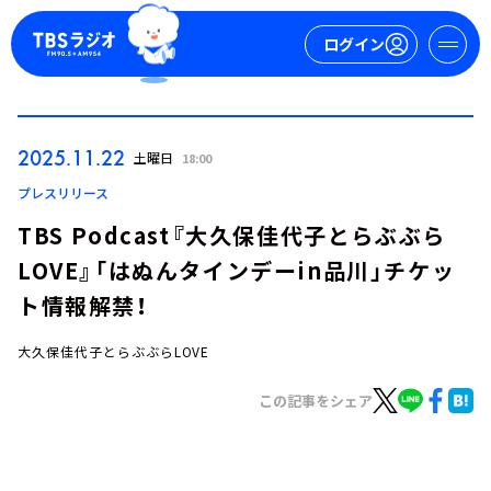
ログイン
マイページ
2025.11.22
土曜日
18:00
新規会員登録
ログイン
プレスリリース
TBS Podcast『大久保佳代子とらぶぶら
LOVE』「はぬんタインデーin品川」チケッ
ト情報解禁！
大久保佳代子とらぶぶらLOVE
今日の番組表
この記事をシェア
週間番組表
トピックス
TBS Podcast