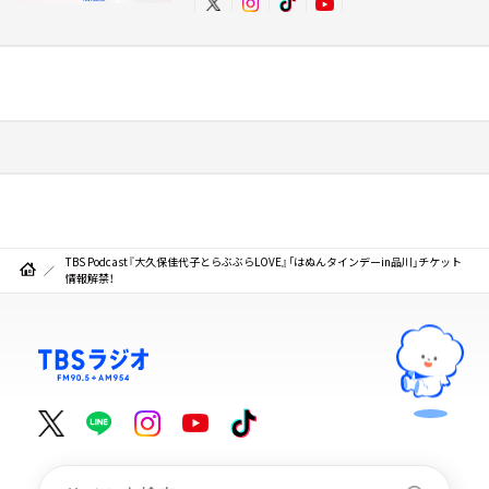
TBS Podcast『大久保佳代子とらぶぶらLOVE』「はぬんタインデーin品川」チケット
情報解禁！