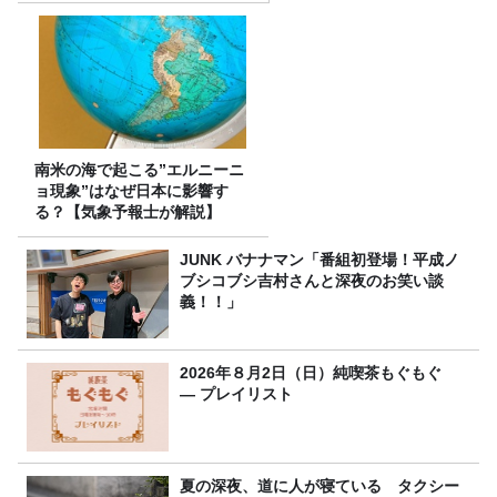
南米の海で起こる”エルニーニ
ョ現象”はなぜ日本に影響す
る？【気象予報士が解説】
JUNK バナナマン「番組初登場！平成ノ
ブシコブシ吉村さんと深夜のお笑い談
義！！」
2026年８月2日（日）純喫茶もぐもぐ
― プレイリスト
夏の深夜、道に人が寝ている タクシー