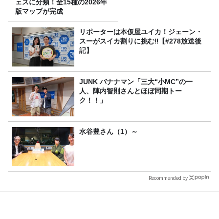
ェスに分類！全15種の2026年
版マップが完成
リポーターは本仮屋ユイカ！ジェーン・
スーがスイカ割りに挑む‼【#278放送後
記】
JUNK バナナマン「三大“小MC”の一
人、陣内智則さんとほぼ同期トー
ク！！」
水谷豊さん（1）～
Recommended by