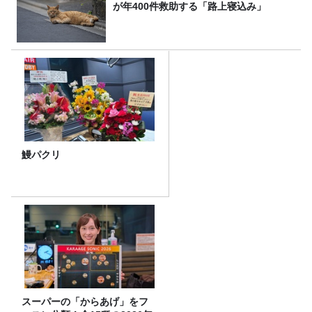
が年400件救助する「路上寝込み」
鰻パクリ
スーパーの「からあげ」をフ