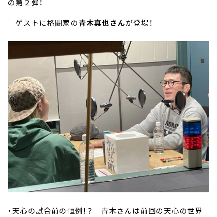
の第２弾！
ゲストに格闘家の
青木真也さん
が登場！
・天心の試合前の恒例！？ 青木さんは前回の天心の世界