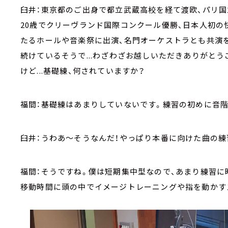
臼井：東京都のご出身で都立武蔵高校を経て渡欧、パリ
20歳でクリーヴランド国際コンクール優勝、日本人初の
たるホールや音楽祭に出演、名門オーケストラとも共演
続けているそうで...わざわざお越しいただきありがと
けど...基礎練、何されていますか？
福間：基礎練はあまりしていないです。練習の初めに音
臼井：うわあ～そうなんだ！やっぱり本番に向けた曲の
福間：そうですね。僕は短期集中型なので、あまり練習に
移動時間に頭の中でイメージトレーニングや指を動かす