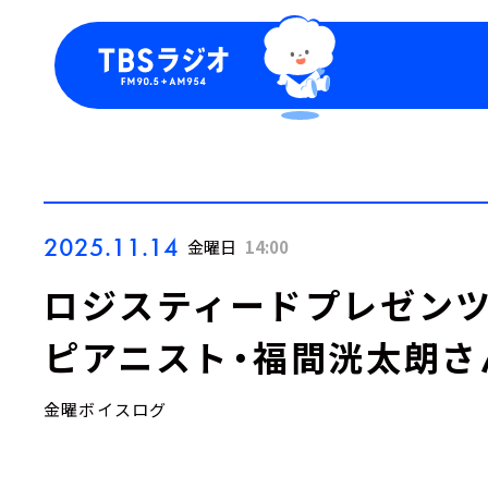
今日の番組表
トピッ
週間番組表
TBS
Podca
お知ら
2025.11.14
金曜日
14:00
ロジスティードプレゼンツ『LO
ピアニスト・福間洸太朗さ
金曜ボイスログ