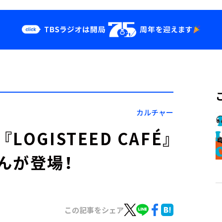
クス
イベント・グッ
ズ
st
YouTube
せ
会社情報
カルチャー
GISTEED CAFÉ』
んが登場！
この記事をシェア