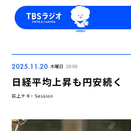
今日の番組表
トピッ
週間番組表
TBS
Podca
お知ら
2025.11.20
木曜日
20:00
日経平均上昇も円安続く
荻上チキ・ Session