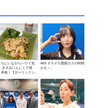
うちにいながらハワイ気
#69 そろそろ愚痴ログの時間
！ きざみにんにくで簡
かも～。
！本格！【ガーリックシュ
ンプ】 桃屋のかんたんレ
ピ