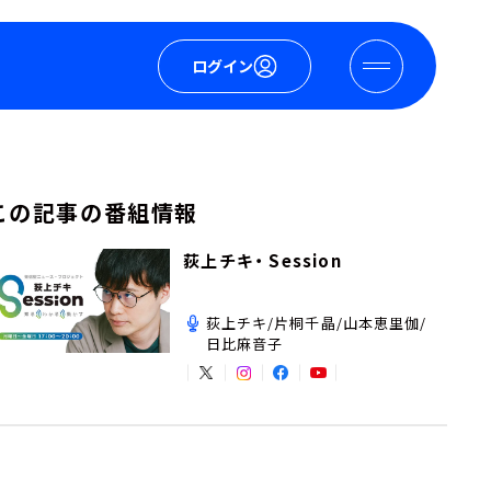
ログイン
この記事の番組情報
荻上チキ・ Session
荻上チキ/片桐千晶/山本恵里伽/
日比麻音子