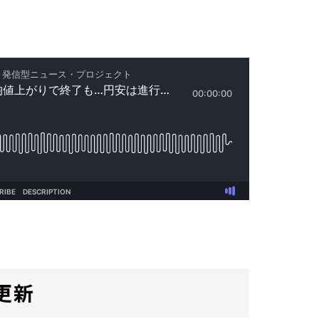
説です。
更新