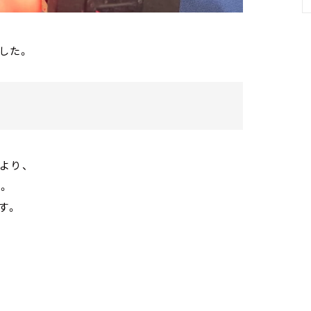
ました。
より、
。
す。