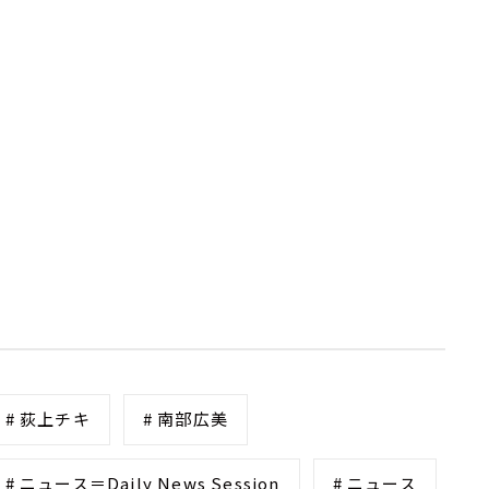
# 荻上チキ
# 南部広美
# ニュース＝Daily News Session
# ニュース