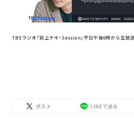
TBSラジオ『荻上チキ・Session』平日午後6時から生放送（
ポスト
LINEで送る