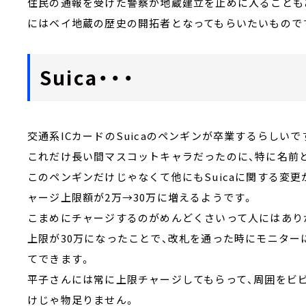
住民の通報を受けた警察が地蔵建立を止めに入ることも
にはベイ地蔵の歴史の開拓者となってもらいたいもので
Suica・・・
交通系ICカードのSuicaのペンギンが卒業するらしいで
これだけ長い間マスコットキャラだったのに、特に名前
このペンギンだけじゃなくて他にもSuicaに関する変更
ャージ上限額が2万→30万に増えるようです。
こまめにチャージするのがめんどくさいって人にはあり
上限が30万になったことで、改札を通った時にモニタ
てできます。
平子さんには常に上限チャージしてもらって、周囲をビ
けじゃ物足りません。