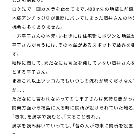
ロケ先で一回カメラを止めてまで、400m先の地蔵に前
地蔵アンチっぷりが世間にバレてしまった酒井さんの地
機会も多くありません。
一方平子さんの地元・いわきには住宅街にポツンと地蔵
平子さんが言うには、その地蔵があるスポットで結界を
す。
結界に関して、まだなにも言葉を発していない酒井さん
とする平子さん。
まあこれ以上ツッコんでもいつもの流れが続くだけなん
か、、、
ただなにも言われないってのも平子さんは気持ち悪かっ
関東方面から福島に入る時に関所が設けられていた地名が
「勿来」を漢字で読むと、「来ること勿れ」。
漢字を読み解いていっても、「昔の人が勿来に関所を設