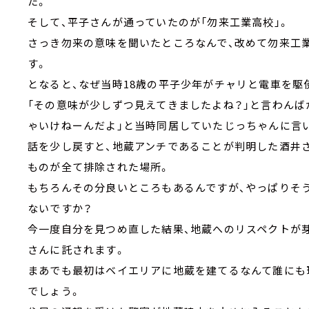
た。
そして、平子さんが通っていたのが「勿来工業高校」。
さっき勿来の意味を聞いたところなんで、改めて勿来工
す。
となると、なぜ当時18歳の平子少年がチャリと電車を駆
「その意味が少しずつ見えてきましたよね？」と言わんば
ゃいけねーんだよ」と当時同居していたじっちゃんに言
話を少し戻すと、地蔵アンチであることが判明した酒井
ものが全て排除された場所。
もちろんその分良いところもあるんですが、やっぱりそ
ないですか？
今一度自分を見つめ直した結果、地蔵へのリスペクトが
さんに託されます。
まあでも最初はベイエリアに地蔵を建てるなんて誰にも
でしょう。