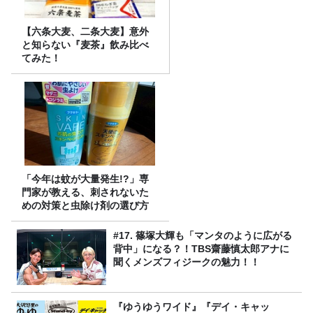
【六条大麦、二条大麦】意外
と知らない『麦茶』飲み比べ
てみた！
「今年は蚊が大量発生!?」専
門家が教える、刺されないた
めの対策と虫除け剤の選び方
#17. 篠塚大輝も「マンタのように広がる
背中」になる？！TBS齋藤慎太郎アナに
聞くメンズフィジークの魅力！！
『ゆうゆうワイド』『デイ・キャッ