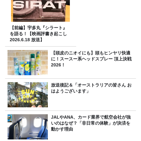
【前編】宇多丸『シラート』
を語る！【映画評書き起こし
2026.6.18 放送】
【頭皮のニオイにも】頭もヒンヤリ快適
に！スースー系ヘッドスプレー 頂上決戦
2026！
放送後記＆「オーストラリアの皆さん お
はようございます」
JALやANA、カード業界で航空会社が強
いのはなぜ？「非日常の体験」が決済を
動かす理由