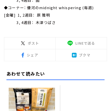
3, 4週目： 國
◆コーナー： 優河のmidnight whispering (毎週)
[金曜] 1, 2週目： 原 雅明
3, 4週目： 木津つばさ
ポスト
LINEで送る
シェア
ブクマ
あわせて読みたい