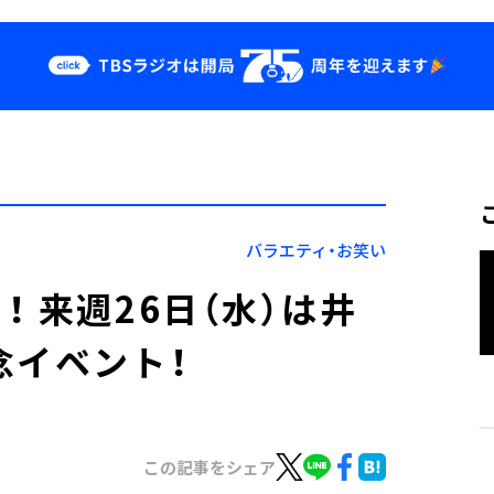
クス
イベント・グッ
ズ
st
YouTube
せ
会社情報
バラエティ・お笑い
 来週26日（水）は井
念イベント！
この記事をシェア