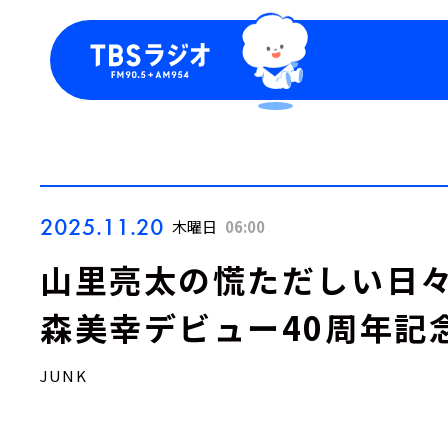
今日の番組表
トピッ
週間番組表
TBS
Podca
お知ら
2025.11.20
木曜日
06:00
山里亮太の慌ただしい日々！
森美幸デビュー40周年記
JUNK