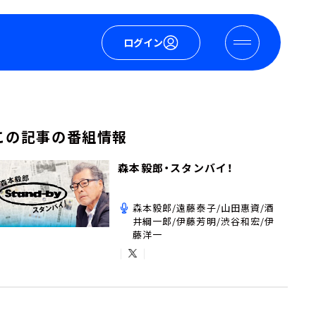
ログイン
この記事の番組情報
森本毅郎・スタンバイ！
森本毅郎/遠藤泰子/山田惠資/酒
井綱一郎/伊藤芳明/渋谷和宏/伊
藤洋一