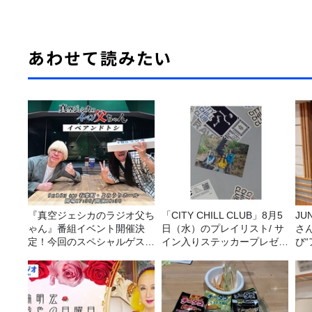
あわせて読みたい
『真空ジェシカのラジオ父ち
「CITY CHILL CLUB」8月5
JUNK バナナ
ゃん』番組イベント開催決
日（水）のプレイリスト/ サ
さ
定！今回のスペシャルゲスト
イン入りステッカープレゼン
び
は、タカアンドトシ！
ト有り