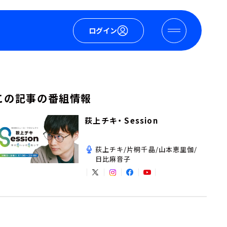
ログイン
この記事の番組情報
荻上チキ・ Session
荻上チキ/片桐千晶/山本恵里伽/
日比麻音子