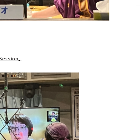
）
ession」