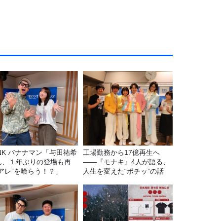
マン「与田祐希
工場勤務から17億再生へ
ん、１年ぶりの登場も再
——『モナキ』4人が語る、
“アレ”を喰らう！？」
人生を変えた“ポチッ”の話