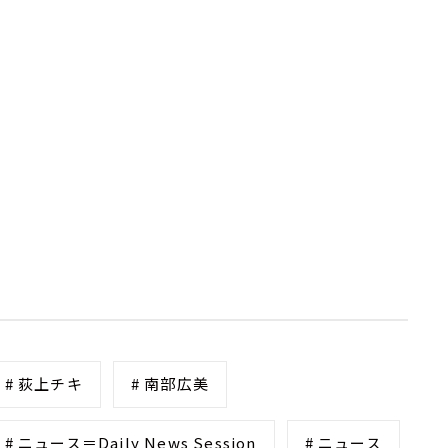
# 荻上チキ
# 南部広美
# ニュース＝Daily News Session
# ニュース