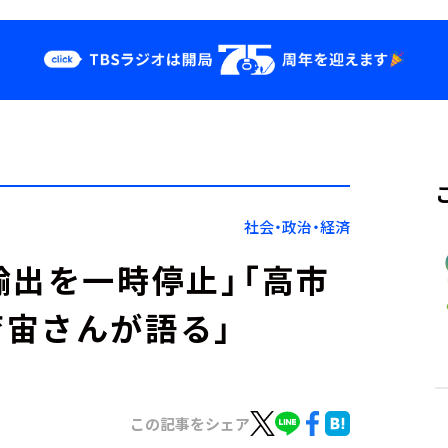
クス
イベント・グッ
ズ
st
YouTube
せ
会社情報
社会・政治・経済
輸出を一時停止」「高市
宙さんが語る」
この記事をシェア