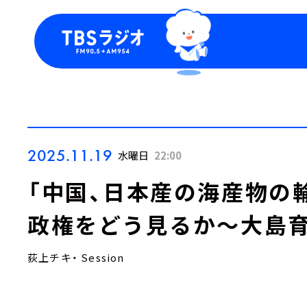
今日の番組表
トピッ
週間番組表
TBS
Podca
お知ら
2025.11.19
水曜日
22:00
「中国、日本産の海産物の
政権をどう見るか～大島育
荻上チキ・ Session