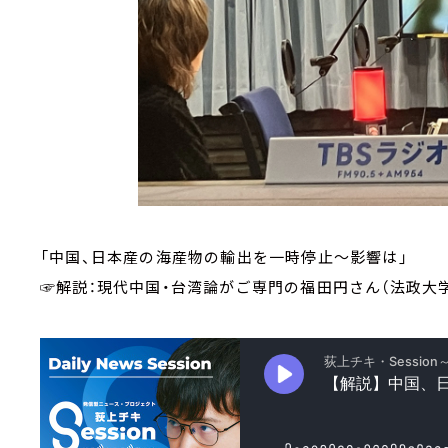
「中国、日本産の海産物の輸出を一時停止～影響は」
☞解説：現代中国・台湾論がご専門の福田円さん（法政大