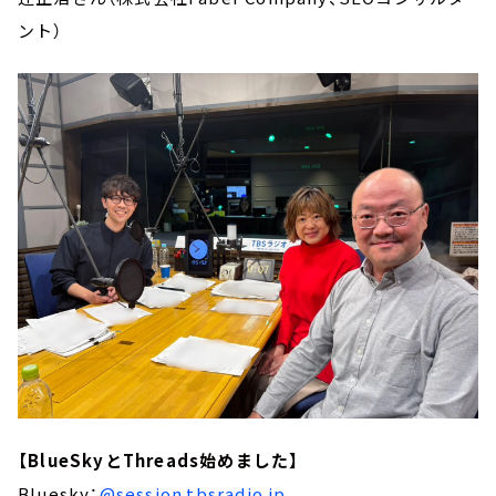
ント）
【BlueSkyとThreads始めました】
Bluesky：
@session.tbsradio.jp