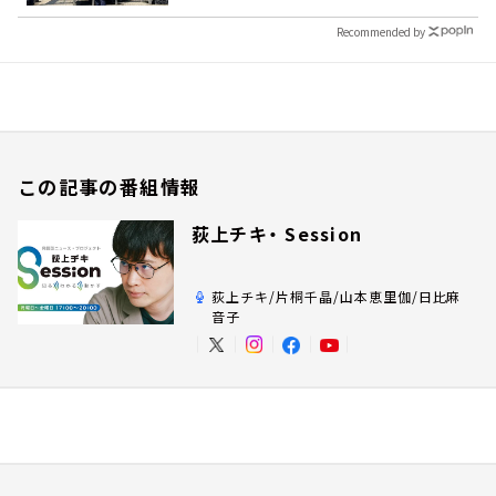
Recommended by
この記事の番組情報
荻上チキ・ Session
荻上チキ/片桐千晶/山本恵里伽/日比麻
音子