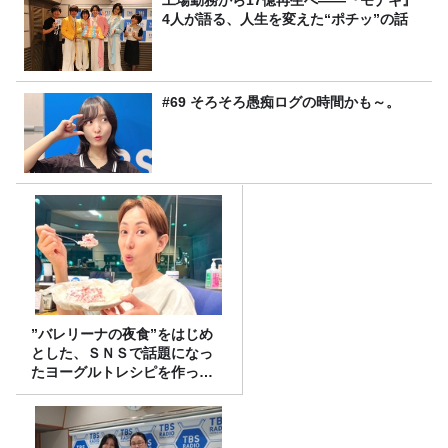
工場勤務から17億再生へ——『モナキ』
4人が語る、人生を変えた“ポチッ”の話
#69 そろそろ愚痴ログの時間かも～。
”バレリーナの夜食”をはじめ
とした、ＳＮＳで話題になっ
たヨーグルトレシピを作って
みた！