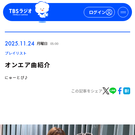
ログイン
マイページ
2025.11.24
月曜日
05:00
新規会員登録
ログイン
プレイリスト
オンエア曲紹介
にゅーとぴ♪
この記事をシェア
今日の番組表
週間番組表
トピックス
TBS Podcast