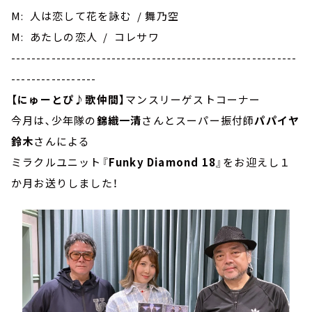
M: 人は恋して花を詠む / 舞乃空
M: あたしの恋人 / コレサワ
---------------------------------------------------------
-----------------
【にゅーとぴ♪歌仲間】
マンスリーゲストコーナー
今月は､少年隊の
錦織一清
さんとスーパー振付師
パパイヤ
鈴木
さんによる
ミラクルユニット『
Funky Diamond 18
』をお迎えし１
か月お送りしました！