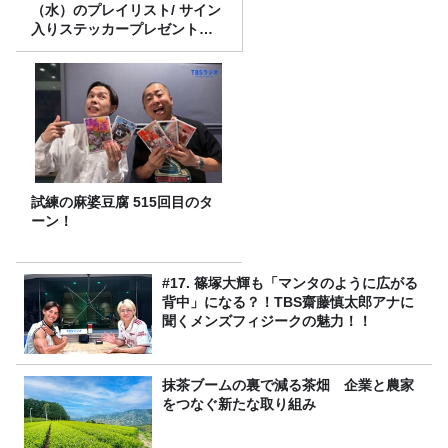
（水）のプレイリスト/ サイン
入りステッカープレゼント有
り
試練の麻婆豆腐 515回目のタ
ーン！
#17. 篠塚大輝も「マンタのように広がる
背中」になる？！TBS齋藤慎太郎アナに
聞くメンズフィジークの魅力！！
抹茶ブームの裏で減る茶畑 企業と農家
をつなぐ新たな取り組み