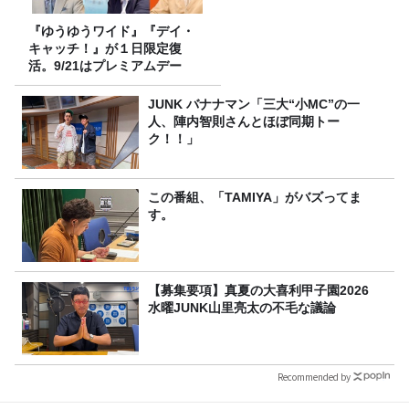
『ゆうゆうワイド』『デイ・
キャッチ！』が１日限定復
活。9/21はプレミアムデー
JUNK バナナマン「三大“小MC”の一
人、陣内智則さんとほぼ同期トー
ク！！」
この番組、「TAMIYA」がバズってま
す。
【募集要項】真夏の大喜利甲子園2026
水曜JUNK山里亮太の不毛な議論
Recommended by