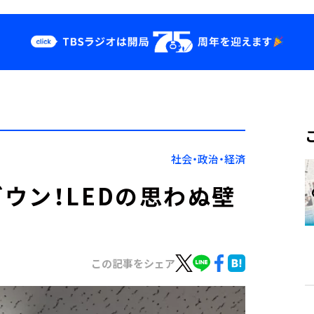
クス
イベント・グッ
ズ
st
YouTube
せ
会社情報
社会・政治・経済
ウン！LEDの思わぬ壁
この記事をシェア