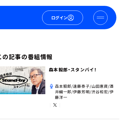
ログイン
この記事の番組情報
森本毅郎・スタンバイ！
森本毅郎/遠藤泰子/山田惠資/酒
井綱一郎/伊藤芳明/渋谷和宏/伊
藤洋一