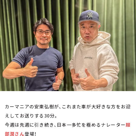
お知らせ
イベント・グッズ
YouTube
会社情報
カーマニアの安東弘樹が、これまた車が大好きな方をお迎
えしてお送りする30分。
今週は先週に引き続き、日本一多忙を極めるナレーター
服
部潤さん
登場！