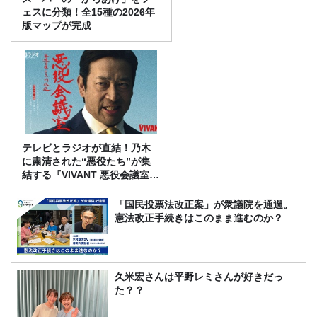
ェスに分類！全15種の2026年
版マップが完成
テレビとラジオが直結！乃木
に粛清された“悪役たち”が集
結する『VIVANT 悪役会議室』
7/26(日)23時スタート！
「国民投票法改正案」が衆議院を通過。
憲法改正手続きはこのまま進むのか？
久米宏さんは平野レミさんが好きだっ
た？？