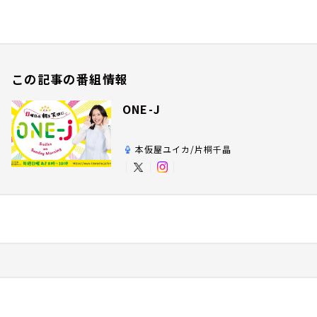
この記事の番組情報
ONE-J
本仮屋ユイカ/片桐千晶