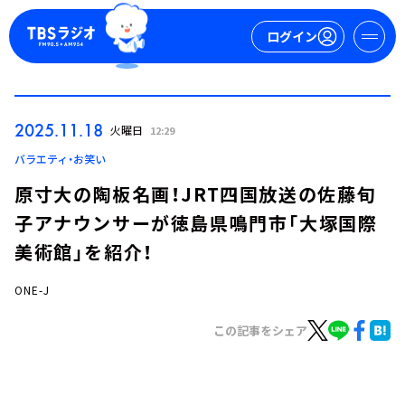
ログイン
マイページ
2025.11.18
火曜日
12:29
新規会員登録
ログイン
バラエティ・お笑い
原寸大の陶板名画！JRT四国放送の佐藤旬
子アナウンサーが徳島県鳴門市「大塚国際
美術館」を紹介！
ONE-J
今日の番組表
この記事をシェア
週間番組表
トピックス
TBS Podcast