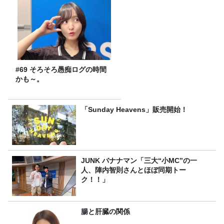
#69 そろそろ愚痴ログの時間
かも～。
「Sunday Heavens」販売開始！
JUNK バナナマン「三大“小MC”の一
人、陣内智則さんとほぼ同期トー
ク！！」
腸と肝臓の関係