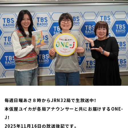
お知らせ
イベント・グッズ
YouTube
会社情報
毎週日曜あさ８時からJRN32局で生放送中！
本仮屋ユイカが各局アナウンサーと共にお届けするONE-
J！
2025年11月16日の放送後記です。