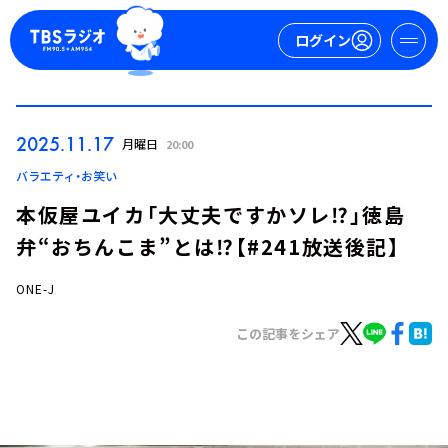
ログイン
マイページ
2025.11.17
月曜日
20:00
新規会員登録
ログイン
バラエティ・お笑い
本仮屋ユイカ「大丈夫ですかソレ⁉」徳島
弁“おちんこま”とは⁉【#241放送後記】
ONE-J
この記事をシェア
今日の番組表
週間番組表
トピックス
TBS Podcast