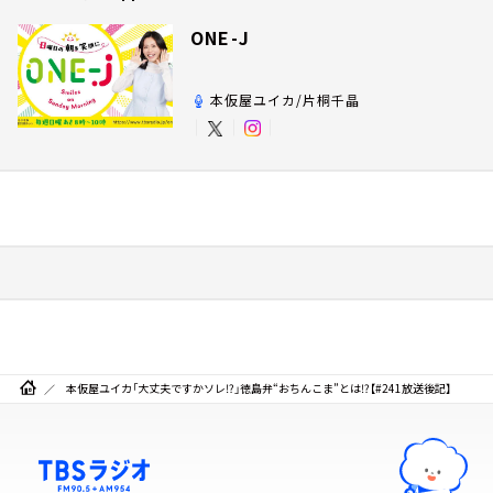
ONE-J
本仮屋ユイカ/片桐千晶
本仮屋ユイカ「大丈夫ですかソレ⁉」徳島弁“おちんこま”とは⁉【#241放送後記】