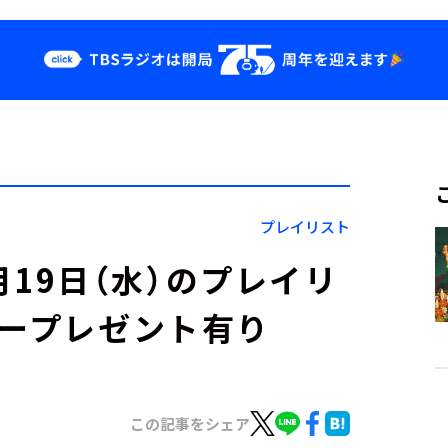
クス
イベント・グッ
ズ
st
YouTube
せ
会社情報
プレイリスト
」11月19日（水）のプレイリ
カープレゼント有り
この記事をシェア