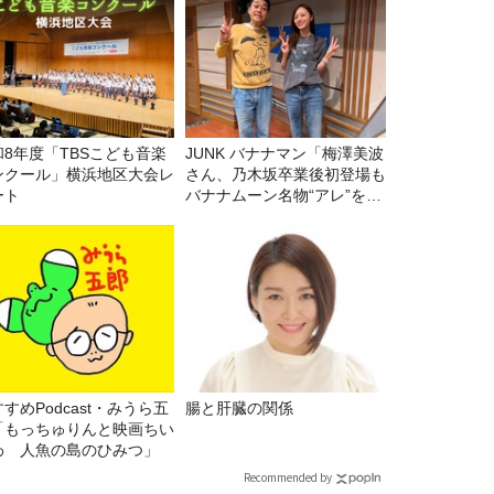
和8年度「TBSこども音楽
JUNK バナナマン「梅澤美波
ンクール」横浜地区大会レ
さん、乃木坂卒業後初登場も
ート
バナナムーン名物“アレ”を喰
らう」
すめPodcast・みうら五
腸と肝臓の関係
「もっちゅりんと映画ちい
わ 人魚の島のひみつ」
Recommended by