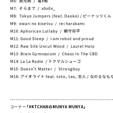
M6: ‎寂児病 / 電ǂ鯨
M7: そらまで / x0o0x_
M8: Tokyo Jumpers (feat. Daoko) / ピーナッツくん
M9: owari no kisetsu / rei harakami
M10: Aphorican Lullaby / 網守将平
M11: ‎Good Sleep / i am robot and proud
M12: Raw Silk Uncut Wood / Laurel Halo
M13: ‎Brain Gymnasium / Chaos In The CBD
M14: La La Radio / トクマルシューゴ
M15: ‎Doesn't Matter / Strongboy
M16: アイオライト feat. toto, tao, 志人 / なのるな
--------------------------------------------------------
コーナー
「
#KTCHAN
のMUNYA MUNYA」