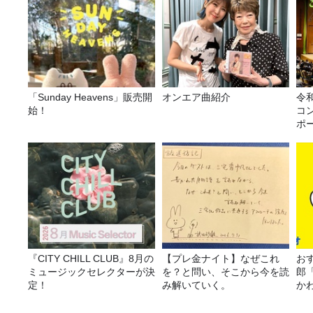
「Sunday Heavens」販売開
オンエア曲紹介
令
始！
コ
ポ
『CITY CHILL CLUB』8月の
【プレ金ナイト】なぜこれ
おす
ミュージックセレクターが決
を？と問い、そこから今を読
郎
定！
み解いていく。
か