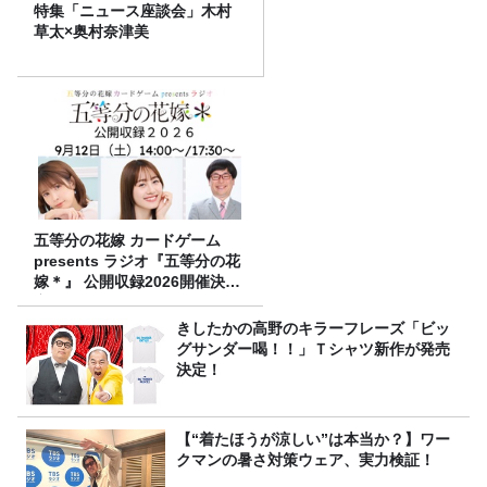
特集「ニュース座談会」木村
草太×奥村奈津美
五等分の花嫁 カードゲーム
presents ラジオ『五等分の花
嫁＊』 公開収録2026開催決
定！
きしたかの高野のキラーフレーズ「ビッ
グサンダー喝！！」Ｔシャツ新作が発売
決定！
【“着たほうが涼しい”は本当か？】ワー
クマンの暑さ対策ウェア、実力検証！