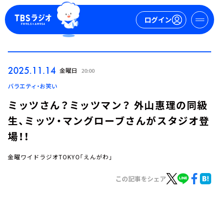
ログイン
マイページ
2025.11.14
金曜日
20:00
新規会員登録
ログイン
バラエティ・お笑い
ミッツさん？ミッツマン？ 外山惠理の同級
生、ミッツ・マングローブさんがスタジオ登
場！！
金曜ワイドラジオTOKYO「えんがわ」
今日の番組表
この記事をシェア
週間番組表
トピックス
TBS Podcast