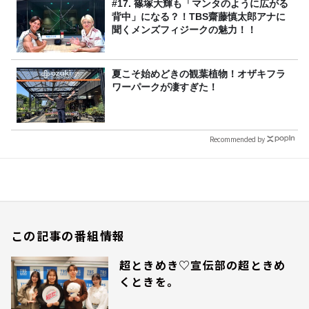
#17. 篠塚大輝も「マンタのように広がる
背中」になる？！TBS齋藤慎太郎アナに
聞くメンズフィジークの魅力！！
夏こそ始めどきの観葉植物！オザキフラ
ワーパークが凄すぎた！
Recommended by
この記事の番組情報
超ときめき♡宣伝部の超ときめ
くときを。