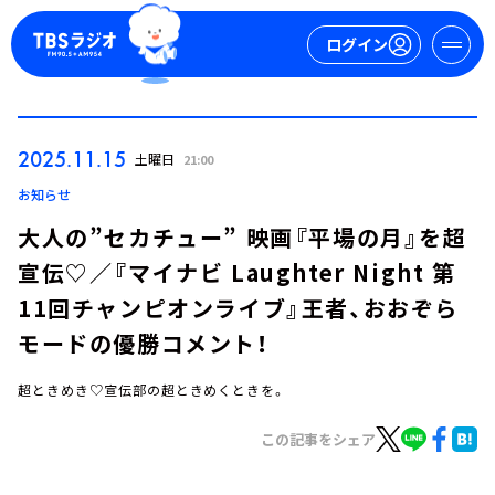
ログイン
マイページ
2025.11.15
土曜日
21:00
新規会員登録
ログイン
お知らせ
大人の”セカチュー” 映画『平場の月』を超
宣伝♡／『マイナビ Laughter Night 第
11回チャンピオンライブ』王者、おおぞら
モードの優勝コメント！
超ときめき♡宣伝部の超ときめくときを。
今日の番組表
週間番組表
この記事をシェア
トピックス
TBS Podcast