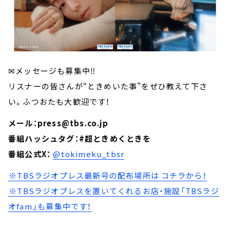
✉メッセージも募集中‼
リスナーの皆さんが“ときめいた事”をぜひ教えて下さ
い。ふつおたも大歓迎です！
メール：press@tbs.co.jp
番組ハッシュタグ：#超ときめくときを
番組公式X：
@tokimeku_tbsr
⁠※TBSラジオプレス最新号の配布場所は⁠⁠⁠コチラから！
⁠※TBSラジオプレスを置いてくれるお店・施設「⁠TBSラジ
オfam⁠」も募集中です！