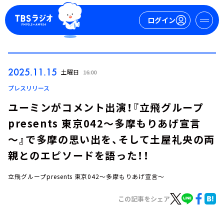
ログイン
マイページ
2025.11.15
土曜日
16:00
新規会員登録
ログイン
プレスリリース
ユーミンがコメント出演！『立飛グループ
presents 東京042～多摩もりあげ宣言
～』で多摩の思い出を、そして土屋礼央の両
親とのエピソードを語った！！
立飛グループpresents 東京042～多摩もりあげ宣言～
今日の番組表
週間番組表
この記事をシェア
トピックス
TBS Podcast