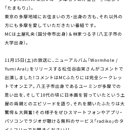
「たまもり」）。
東京の多摩地域にお住まいの方・出身の方も、それ以外の
方にも多摩を愛していただきたい番組です。
MCは土屋礼央（国分寺市出身）＆林家つる子（八王子市の
大学出身）。
11月15日(土)の放送に、ニューアルバム『Wormhole /
Yumi AraI』をリリースする松任谷由実さんがコメントで
出演しました！コメントはMCふたりには完全シークレッ
トでオンエア。八王子市出身であるユーミンが多摩での
思い出を、そして10代の頃に日本画を習っていたという土
屋の両親とのエピソードを語り、それを聞いたふたりは大
驚愕＆大興奮！その様子をぜひスマートフォンやアプリ・
パソコンでラジオが聴ける無料のサービス「radiko」のタ
イムフリーでお聞きください！！