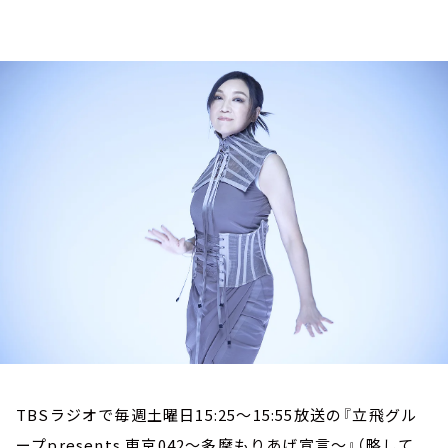
お知らせ
イベント・グッズ
YouTube
会社情報
TBSラジオで毎週土曜日15:25～15:55放送の『立飛グル
ープpresents 東京042～多摩もりあげ宣言～』（略して