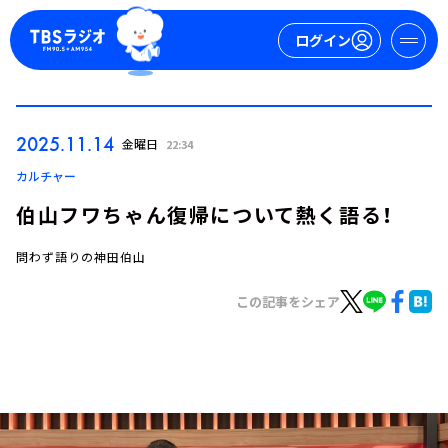
ログイン
マイページ
2025.11.14
金曜日
22:34
新規会員登録
ログイン
カルチャー
伯山フワちゃん復帰について熱く語る！
問わず語りの神田伯山
この記事をシェア
今日の番組表
週間番組表
トピックス
TBS Podcast