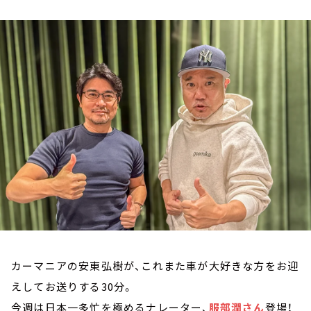
お知らせ
イベント・グッズ
YouTube
会社情報
カーマニアの安東弘樹が、これまた車が大好きな方をお迎
えしてお送りする30分。
今週は日本一多忙を極めるナレーター、
服部潤さん
登場！