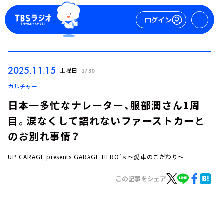
ログイン
マイページ
2025.11.15
土曜日
17:30
新規会員登録
ログイン
カルチャー
日本一多忙なナレーター、服部潤さん1周
目。涙なくして語れないファーストカーと
のお別れ事情？
UP GARAGE presents GARAGE HERO’ｓ～愛車のこだわり～
今日の番組表
この記事をシェア
週間番組表
トピックス
TBS Podcast