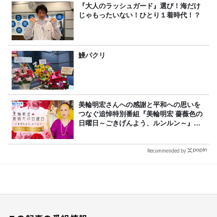
『大人のラッシュガード』選び！海だけ
じゃもったいない！ひとり１着時代！？
鰻パクリ
美輪明宏さんへの感謝と平和への思いを
つなぐ追悼特別番組『美輪明宏 薔薇色の
日曜日～ごきげんよう、ルンルン～』
8/9（日）16時放送
Recommended by