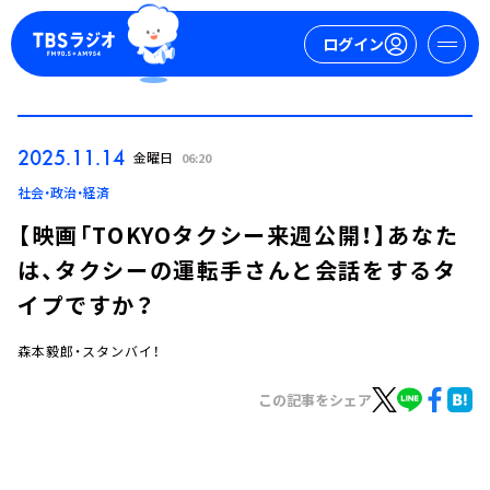
ログイン
マイページ
2025.11.14
金曜日
06:20
新規会員登録
ログイン
社会・政治・経済
【映画「TOKYOタクシー来週公開！】あなた
は、タクシーの運転手さんと会話をするタ
イプですか？
森本毅郎・スタンバイ！
今日の番組表
この記事をシェア
週間番組表
トピックス
TBS Podcast