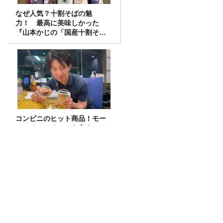
なぜ人気？十割そばの魅
力！ 最高に美味しかった
『山本かじの「国産十割そ
ば」』とは？【十割そば10種
食べ比べ】
コンビニのヒット商品！モー
モーチャーチャーを食す！ア
レンジ自在のレシピ付き
#17. 篠塚大輝も「マンタのように広がる
背中」になる？！TBS齋藤慎太郎アナに
聞くメンズフィジークの魅力！！
水谷豊さん（1）～