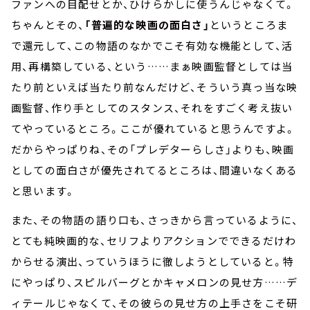
ファンへの目配せとか、ひけらかしに使うんじゃなくて。
ちゃんとその、
「普遍的な映画の面白さ」
というところま
で還元して、この物語のなかでこそ有効な機能として、活
用、再構築している、という……まぁ映画監督としては当
たり前といえば当たり前なんだけど、そういう真っ当な映
画監督、作り手としてのスタンス、それをすごく考え抜い
てやっているところ。ここが優れていると思うんですよ。
だからやっぱりね、その「プレデターらしさ」よりも、映画
としての面白さが優先されてるところは、間違いなくある
と思います。
また、その物語の語り口も、さっきから言っているように、
とても純映画的な、セリフよりアクションでできるだけわ
からせる演出、っていうほうに徹しようとしていると。特
にやっぱり、スピルバーグとかキャメロンの見せ方……デ
ィテールじゃなくて、その彼らの見せ方の上手さをこそ研