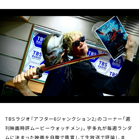
お知らせ
イベント・グッズ
YouTube
会社情報
TBSラジオ『アフター6ジャンクション2』のコーナー「週
刊映画時評ムービーウォッチメン」。宇多丸が毎週ランダ
ムに決まった映画を自腹で鑑賞して生放送で評論しま