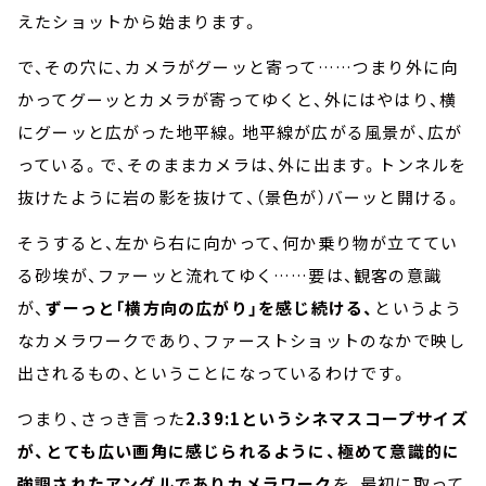
えたショットから始まります。
で、その穴に、カメラがグーッと寄って……つまり外に向
かってグーッとカメラが寄ってゆくと、外にはやはり、横
にグーッと広がった地平線。地平線が広がる風景が、広が
っている。で、そのままカメラは、外に出ます。トンネルを
抜けたように岩の影を抜けて、（景色が）バーッと開ける。
そうすると、左から右に向かって、何か乗り物が立ててい
る砂埃が、ファーッと流れてゆく……要は、観客の意識
が、
ずーっと「横方向の広がり」を感じ続ける、
というよう
なカメラワークであり、ファーストショットのなかで映し
出されるもの、ということになっているわけです。
つまり、さっき言った
2.39:1というシネマスコープサイズ
が、とても広い画角に感じられるように、極めて意識的に
強調されたアングルでありカメラワーク
を、最初に取って