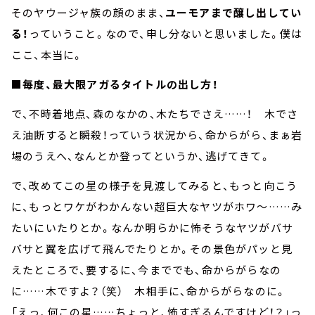
そのヤウージャ族の顔のまま、
ユーモアまで醸し出してい
る！
っていうこと。なので、申し分ないと思いました。僕は
ここ、本当に。
■毎度、最大限アガるタイトルの出し方！
で、不時着地点、森のなかの、木たちでさえ……！ 木でさ
え油断すると瞬殺！っていう状況から、命からがら、まぁ岩
場のうえへ、なんとか登ってというか、逃げてきて。
で、改めてこの星の様子を見渡してみると、もっと向こう
に、もっとワケがわかんない超巨大なヤツがホワ～……み
たいにいたりとか。なんか明らかに怖そうなヤツがバサ
バサと翼を広げて飛んでたりとか。その景色がパッと見
えたところで、要するに、今まででも、命からがらなの
に……木ですよ？（笑） 木相手に、命からがらなのに。
「えっ、何この星……ちょっと、怖すぎるんですけど！？」っ