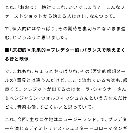
とね、「おおっ！ 絶対にこれ、いいでしょう？ こんなフ
ァーストショットから始まる人はさ！」、なんつって。
で、個人的にはやっぱり、その期待を裏切られないまま進
む、というふうに思いました。
■「原初的×未来的＝プレデター的」バランスで映えまく
る音と映像
で、これもね、ちょっとやっぱりね、その（否定的感想メー
ルの）意見とは違うんだけど、ここで流れている音楽も、超
良くて。クレジットが出てるのはセーラ・シャクナーさん
＆ベンジャミン・ウォルフィッシュさんという方なんだけ
ども、音楽も僕、すごくいいと思っていて。
これ、今回、主なロケ地はニュージーランド。で、プレデタ
ーを演じるディミトリアス・シュスター＝コローマタンギ