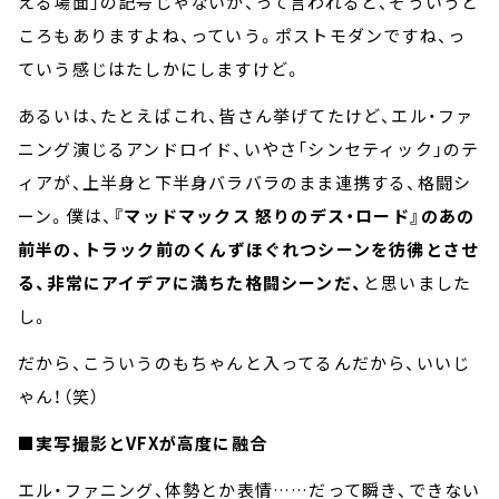
える場面」の記号じゃないか、って言われると、そういうと
ころもありますよね、っていう。ポストモダンですね、っ
ていう感じはたしかにしますけど。
あるいは、たとえばこれ、皆さん挙げてたけど、エル・ファ
ニング演じるアンドロイド、いやさ「シンセティック」のテ
ィアが、上半身と下半身バラバラのまま連携する、格闘シ
ーン。僕は、
『マッドマックス 怒りのデス・ロード』のあの
前半の、トラック前のくんずほぐれつシーンを彷彿とさせ
る、非常にアイデアに満ちた格闘シーンだ、
と思いました
し。
だから、こういうのもちゃんと入ってるんだから、いいじ
ゃん！（笑）
■実写撮影とVFXが高度に融合
エル・ファニング、体勢とか表情……だって瞬き、できない