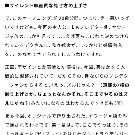
■サイレント映画的な見せ方の上手さ
で、このオープニング、約20数分間。つまり、第一幕いっぱ
いですけども。今回の主人公、まぁプレデター側、ヤウー
ジャ族の、しかも言ってしまえば落ちこぼれと決めつけら
れているデクさんに、我々観客が、しっかりと感情移入
を、このなかでさせられてしまうわけですね。
正直、デザインとか表情とか演技は、今回、実はかなり人
間的に調整されていて。だからその、昔ながらのプレデタ
ーファンからすると、「えっ、ズルじゃん？
（頭部の）横の
剃り上げとか、ちょっとなんかそれ、そこまでやるのはズ
ルじゃね？
」みたいになるのはわかるんですけども（笑）。
まぁ今回、オリジナルで作り出された、ヤウージャ語のみ
で通されるわけです、第一幕は。で、ここでやっぱり、その
さっき言った『ザ・プレイ』をはじめダン・トラクテンバー