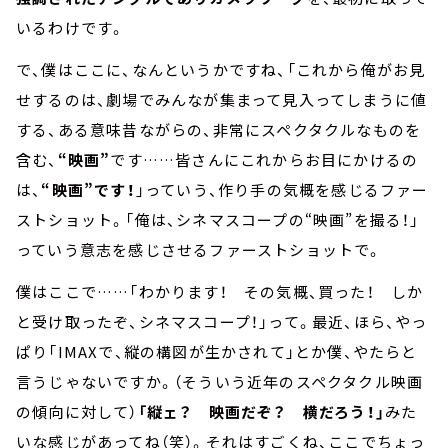
いるわけです。
で、僕はここに、なんというかですね、「これから俺がお見
せするのは、劇場でみんなが集まって見入ってしまうに値
する、ある意味昔ながらの、非常にスペクタクルなものを
含む、
“映画”
です……皆さんにこれからお目にかけるの
は、
“映画”です！
」っていう、作り手の気概を感じるファー
ストショット。「俺は、シネマスコープの“映画”を撮る！」
っていう意志を感じさせるファーストショットで。
僕はここで……「わかります！ その気概、買った！ しか
と受け取ったぞ、シネマスコープ！」って。最近、ほら、やっ
ぱり「IMAXで、縦の構図が生かされて」とか僕、やたらと
言うじゃないですか。（そういう近年のスペクタクル映画
の傾向に対して）
「縦ェ？ 映画だぞ？ 横だろう！」
みた
いな感じがあってね（笑）。それはすごくね、ここでちょっ