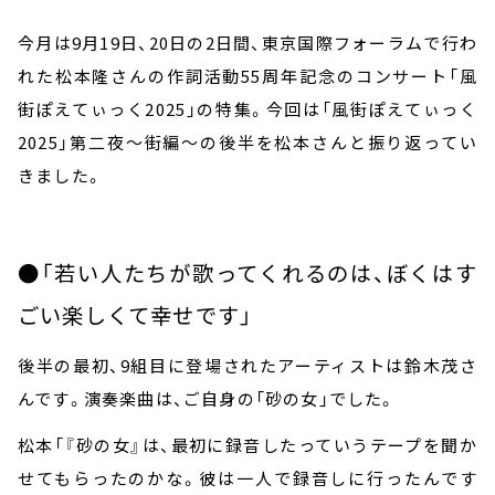
今月は
9
月
19
日、
20
日の
2
日間、東京国際フォーラムで行わ
れた松本隆さんの作詞活動
55
周年記念のコンサート「風
街ぽえてぃっく
2025
」の特集。今回は「風街ぽえてぃっく
2025
」第二夜～街編～の後半を松本さんと振り返ってい
きました。
●「若い人たちが歌ってくれるのは、ぼくはす
ごい楽しくて幸せです」
後半の最初、
9
組目に登場されたアーティストは鈴木茂さ
んです。演奏楽曲は、ご自身の「砂の女」でした。
松本「『砂の女』は、最初に録音したっていうテープを聞か
せてもらったのかな。彼は一人で録音しに行ったんです