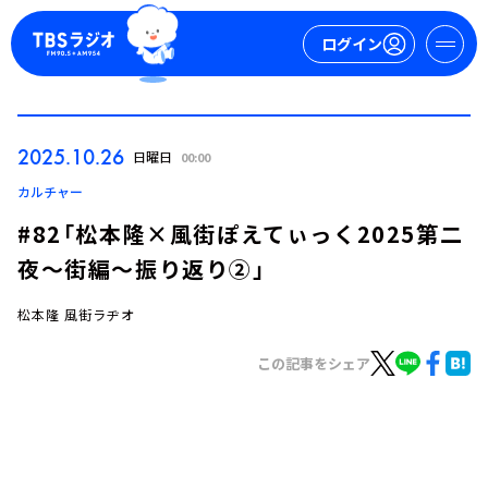
ログイン
マイページ
2025.10.26
日曜日
00:00
新規会員登録
ログイン
カルチャー
#82「松本隆×風街ぽえてぃっく2025第二
夜～街編～振り返り②」
松本隆 風街ラヂオ
この記事をシェア
今日の番組表
週間番組表
トピックス
TBS Podcast