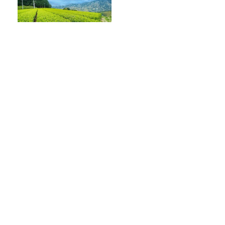
抹茶ブームの裏で減る茶畑
企業と農家をつなぐ新たな取
り組み
日本のアニメがアフリカで人気の理由と
は？エンタメ社会学者が語るアフリカ市
場のリアル
お悩み相談！ブラックコーヒーを克服で
きた理由は？
おすすめPodcast・みうら五郎「もっち
ゅりんと映画ちいかわ 人魚の島のひみ
つ」