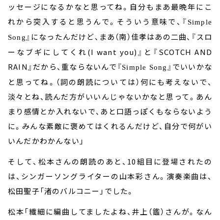
ッセージになるかなと思ってね。自分もまあ最晩年にこ
れから突入すると思うんで。そういう意味で、『
Simple
』になったんだけど、まあ（南）佳孝はあの二曲、『スロ
Song
ーなブギにしてくれ
(I want you)
』と『
SCOTCH AND
RAIN
』だから、重ならないんで『
』でいいかな
Simple Song
と思ってね。（詞の朗読については）何にも考えないで、
淡々とね、読んだ方がいいんじゃないかなと思って。あん
まり感情とか入れないで、あと口語っぽくもならないよう
に。みんな素敵に褒めてはくれるんだけど、自分で何がい
いんだかわかんない」
そして、松本さんの朗読のあと、
10
組目に登場されたの
は、シンガーソングライターの山本彩さん。演奏楽曲は、
松田聖子「渚のバルコニー」でした。
松本「繊細に編曲してましたよね、井上（鑑）さんが。なん