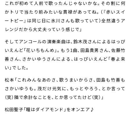
これが初めて人前で歌ったんじゃないかな。その割に何
かトリで当たり前みたいな貫禄があってね。（『赤いスイ
ートピー』は同じ日に氷川さんも歌っていて）全然違うア
レンジだから大丈夫っていう感じで」
そしてアンコールの演奏楽曲は、鈴木茂さんによるはっぴ
いえんど「花いちもんめ」。もう
1
曲、田島貴男さん、佐藤竹
善さん、さかいゆうさんによる、はっぴいえんど「春よ来
い」でした。
松本「これみんなあのさ、歌うまいからさ、田島も竹善も
さかいゆうも。茂だけ元気に、もっとやろう、とか言って
（笑）隣で余計なことを、とか思ってたけど（笑）」
松田聖子「瞳はダイアモンド」をオンエア♪