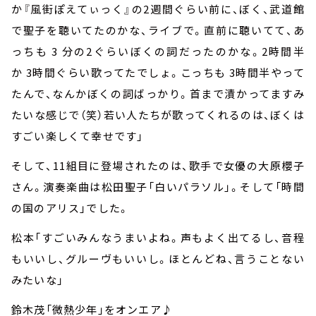
か『風街ぽえてぃっく』の
2
週間ぐらい前に、ぼく、武道館
で聖子を聴いてたのかな、ライブで。直前に聴いてて、あ
っちも
3
分の
2
ぐらいぼくの詞だったのかな。
2
時間半
か
3
時間ぐらい歌ってたでしょ。こっちも
3
時間半やって
たんで、なんかぼくの詞ばっかり。首まで漬かってますみ
たいな感じで（笑）若い人たちが歌ってくれるのは、ぼくは
すごい楽しくて幸せです」
そして、
11
組目に登場されたのは、歌手で女優の大原櫻子
さん。演奏楽曲は松田聖子「白いパラソル」。そして「時間
の国のアリス」でした。
松本「すごいみんなうまいよね。声もよく出てるし、音程
もいいし、グルーヴもいいし。ほとんどね、言うことない
みたいな」
鈴木茂「微熱少年」をオンエア♪