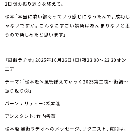
2
日間の振り返りを終えて。
松本「本当に歌い継ぐっていう感じになったんで。成功じ
ゃないですか。こんなにすごい娯楽はあんまりないと思
うので楽しめたと思います」
『風街ラヂオ』
2025
年
10
月
26
日（日）夜
23:00
～
23:30
オン
エア
テーマ：「松本隆×風街ぽえてぃっく
2025
第二夜～街編～
振り返り②
」
パーソナリティー：松本隆
アシスタント：竹内香苗
松本隆 風街ラヂオへのメッセージ、リクエスト、質問は、