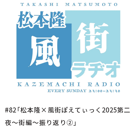
お知らせ
イベント・グッズ
YouTube
会社情報
#82
「松本隆×風街ぽえてぃっく
2025
第二
夜～街編～振り返り②」