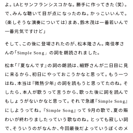
よ。
LA
とサンフランシスコかな。勝手に作ってきた（笑）。
で、みんな聴いて目が点になったのね。かっこいいんで。
（楽しそうな演奏については）まあ、鈴木茂は一番若いんで
一番元気ですけど」
そして、この後に登場されたのが、松本隆さん。南佳孝さ
んの「
の詞を朗読されました。
Simple Song
」
松本「『夏なんです』の詞の朗読は、細野さんが二日目に見
に来るから、初日にやっておこうかなと思って。もう一つ
はね、本当は『微熱少年』の詞を読もうと思ってたのね。そ
したら、本人が歌うって言うから、歌った後に詞を読んで
もしょうがないかなと思って。それで急遽『
』
Simple Song
にしようってね。『
』って
9
月の歌で、夏の賑
Simple Song
わいが終わりましたっていう歌なのね。とっても寂しい詞
で、そういうのがなんか、今回最後だよっていうぼくのメ