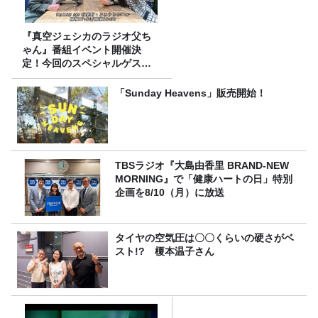
『真空ジェシカのラジオ父ち
ゃん』番組イベント開催決
定！今回のスペシャルゲスト
は、タカアンドトシ！
「Sunday Heavens」販売開始！
TBSラジオ『大島由香里 BRAND-NEW
MORNING』で「健康ハートの日」特別
企画を8/10（月）に放送
タイヤの空気圧は〇〇くらいの硬さがベ
スト!? 榎本温子さん