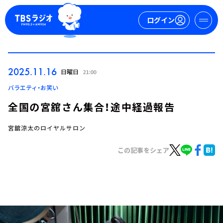
ログイン
マイページ
2025.11.16
日曜日
21:00
新規会員登録
ログイン
バラエティ・お笑い
全国の宮舘さん集合！途中経過報告
宮舘涼太のロイヤルサロン
この記事をシェア
今日の番組表
週間番組表
トピックス
TBS Podcast