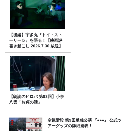
【後編】宇多丸『トイ・スト
ーリー５』を語る！【映画評
書き起こし 2026.7.30 放送】
【朗読のヒロバ 第93回】小泉
八雲「お貞の話」
空気階段 第9回単独公演 『●●●』 公式ツ
アーグッズの詳細発表！