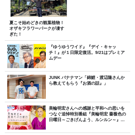
夏こそ始めどきの観葉植物！
オザキフラワーパークが凄す
ぎた！
『ゆうゆうワイド』『デイ・キャッ
チ！』が１日限定復活。9/21はプレミア
ムデー
JUNK バナナマン「錦鯉・渡辺隆さんか
ら教えてもらう『お酒の話』」
美輪明宏さんへの感謝と平和への思いを
つなぐ追悼特別番組『美輪明宏 薔薇色の
日曜日～ごきげんよう、ルンルン～』
8/9（日）16時放送