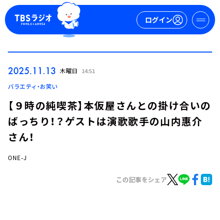
ログイン
マイページ
2025.11.13
木曜日
14:51
新規会員登録
ログイン
バラエティ・お笑い
【９時の純喫茶】本仮屋さんとの掛け合いの
ばっちり！？ゲストは演歌歌手の山内惠介
さん！
ONE-J
今日の番組表
この記事をシェア
週間番組表
トピックス
TBS Podcast