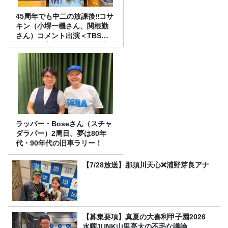
45周年でも中二の放課後‼コサ
キン（小堺一機さん、関根勤
さん）コメント出演＜TBSラ
ジオ番組審議会からのご報告
＞
ラッパー・Boseさん（スチャ
ダラパー）2周目。夢は80年
代・90年代の旧車ラリー！
【7/28放送】那須川天心❌浦野芽良アナ
【募集要項】真夏の大喜利甲子園2026
水曜JUNK山里亮太の不毛な議論