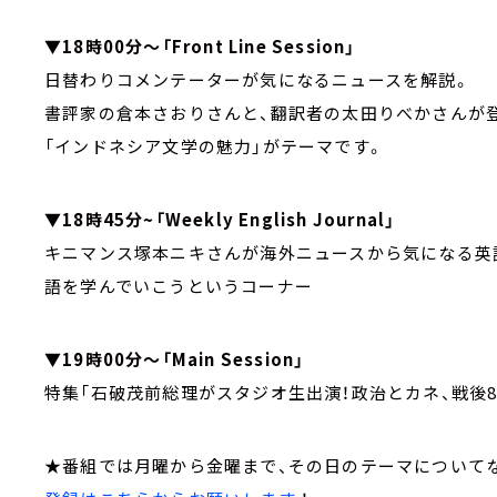
▼18時00分～「Front Line Session」
日替わりコメンテーターが気になるニュースを解説。
書評家の倉本さおりさんと、翻訳者の太田りべかさんが
「インドネシア文学の魅力」がテーマです。
▼18時45分~「Weekly English Journal」
キニマンス塚本ニキさんが海外ニュースから気になる英
語を学んでいこうというコーナー
▼19時00分～「Main Session」
特集「石破茂前総理がスタジオ生出演！政治とカネ、戦後
★番組では月曜から金曜まで、その日のテーマについて