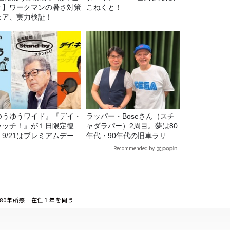
？】ワークマンの暑さ対策
こねくと！
ェア、実力検証！
ゆうゆうワイド』『デイ・
ラッパー・Boseさん（スチ
ャッチ！』が１日限定復
ャダラパー）2周目。夢は80
。9/21はプレミアムデー
年代・90年代の旧車ラリ
ー！
Recommended by
80年所感…在任１年を問う