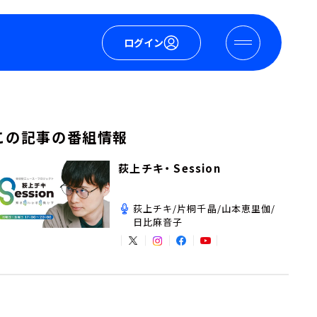
ログイン
この記事の番組情報
荻上チキ・ Session
荻上チキ/片桐千晶/山本恵里伽/
日比麻音子