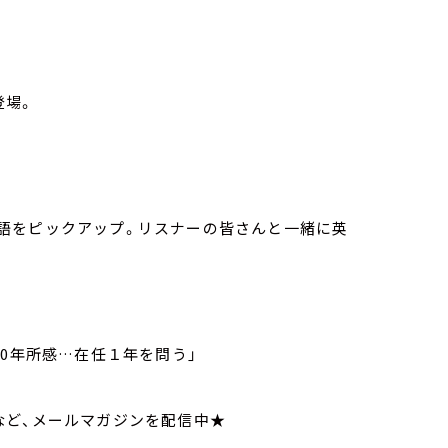
登場。
語をピックアップ。リスナーの皆さんと一緒に英
80年所感…在任１年を問う」
など、メールマガジンを配信中★