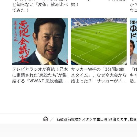
と知らない『麦茶』飲み比べ
始！
か
てみた！
ウ
テレビとラジオが直結！乃木
サッカーW杯の「3分間の給
『
に粛清された“悪役たち”が集
水タイム」、なぜ今大会から
キ
結する『VIVANT 悪役会議
始まった？ サッカーが「お
活
室』7/26(日)23時スタート！
金」に変わる仕組み
石破茂前総理がスタジオ生出演！政治とカネ、戦後