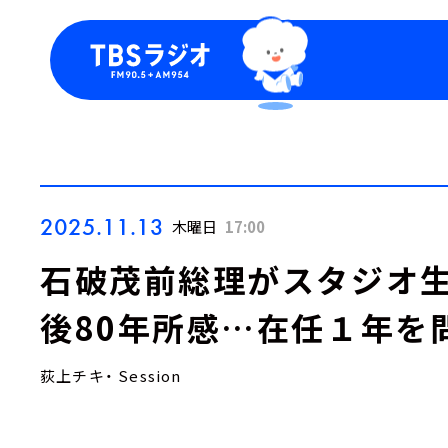
今日の番組表
トピッ
週間番組表
TBS
Podca
お知ら
2025.11.13
木曜日
17:00
石破茂前総理がスタジオ生
後80年所感…在任１年を
荻上チキ・ Session