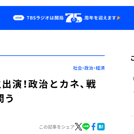
クス
イベント・グッ
ズ
st
YouTube
せ
会社情報
社会・政治・経済
出演！政治とカネ、戦
問う
この記事をシェア