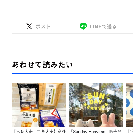
ポスト
LINEで送る
あわせて読みたい
【六条大麦、二条大麦】意外
「Sunday Heavens」販売開
【