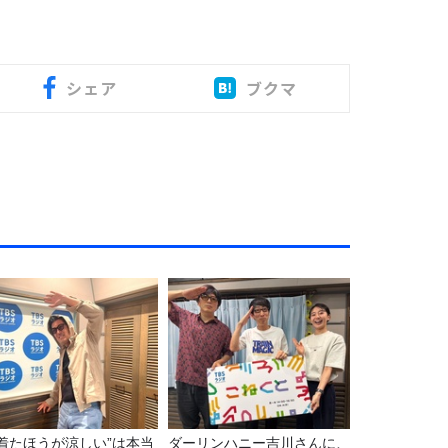
シェア
ブクマ
“着たほうが涼しい”は本当
ダーリンハニー吉川さんに、