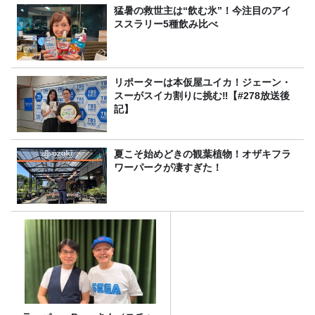
猛暑の救世主は“飲む氷”！今注目のアイ
ススラリー5種飲み比べ
リポーターは本仮屋ユイカ！ジェーン・
スーがスイカ割りに挑む‼【#278放送後
記】
夏こそ始めどきの観葉植物！オザキフラ
ワーパークが凄すぎた！