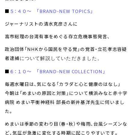
■
５：４０～ 「BRAND-NEW TOPICS」
ジャーナリストの清水克彦さんに
高市総理の台湾有事をめぐる存立危機事態発言、
政治団体「NHKから国民を守る党」の党首・立花孝志容疑
者逮捕
について解説していただきました。
■
６：１０～ 「BRAND-NEW COLLECTION」
毎週水曜日は、気になる「カラダと心と健康のはなし」
今朝は「めまいの原因と対策」について横浜みなと赤十字
病院 めまい平衡神経科 部長の新井基洋先生に伺いまし
た。
めまいは季節の変わり目（春・秋）や梅雨、台風シーズンな
ど、気圧が急激に変化する時期に起こりやすいです。