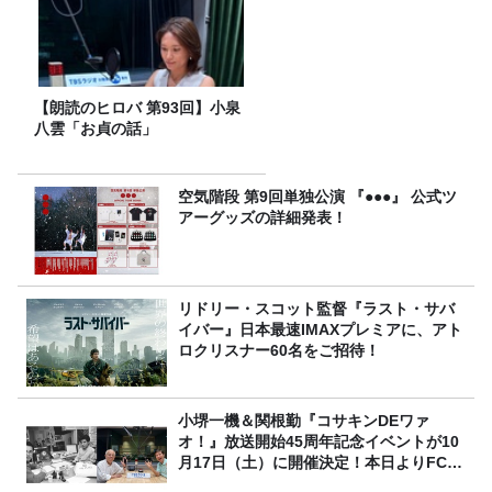
【朗読のヒロバ 第93回】小泉
八雲「お貞の話」
空気階段 第9回単独公演 『●●●』 公式ツ
アーグッズの詳細発表！
リドリー・スコット監督『ラスト・サバ
イバー』日本最速IMAXプレミアに、アト
ロクリスナー60名をご招待！
小堺一機＆関根勤『コサキンDEワァ
オ！』放送開始45周年記念イベントが10
月17日（土）に開催決定！本日よりFC先
行受付スタート！