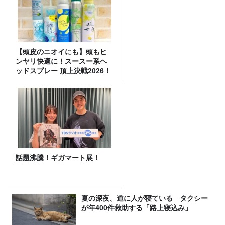
【頭皮のニオイにも】頭もヒ
ンヤリ快適に！スースー系ヘ
ッドスプレー 頂上決戦2026！
話題沸騰！ギガマート展！
夏の深夜、道に人が寝ている タクシー
が年400件救助する「路上寝込み」