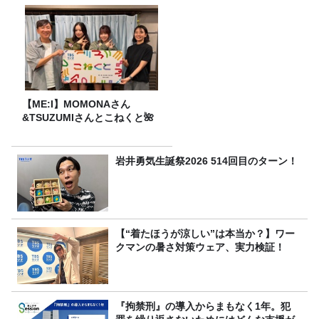
【ME:I】MOMONAさん
&TSUZUMIさんとこねくと🌺
岩井勇気生誕祭2026 514回目のターン！
【“着たほうが涼しい”は本当か？】ワー
クマンの暑さ対策ウェア、実力検証！
『拘禁刑』の導入からまもなく1年。犯