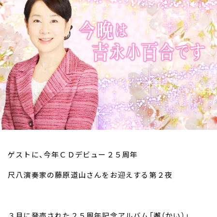
お知らせ
イベント・グッズ
YouTube
会社情報
ゲストに、今年ＣＤデビュー２５周年
尺八演奏家の藤原道山さんをお迎えする第２夜
３月に発売された２５周年記念アルバム「邂（かい）」