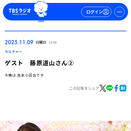
ログイン
マイページ
2025.11.09
日曜日
23:00
新規会員登録
ログイン
カルチャー
ゲスト 藤原道山さん②
今晩は 吉永小百合です
この記事をシェア
今日の番組表
週間番組表
トピックス
TBS Podcast