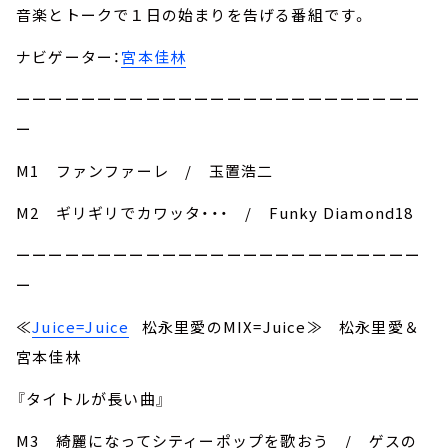
音楽とトークで１日の始まりを告げる番組です。
ナビゲーター：
宮本佳林
ーーーーーーーーーーーーーーーーーーーーーーーーー
ー
M1 ファンファーレ / 玉置浩二
M2 ギリギリでカワッタ・・・ / Funky Diamond18
ーーーーーーーーーーーーーーーーーーーーーーーーー
ー
≪
Juice=Juice
松永里愛のMIX=Juice≫ 松永里愛＆
宮本佳林
『タイトルが長い曲』
M3 綺麗になってシティーポップを歌おう / ゲスの