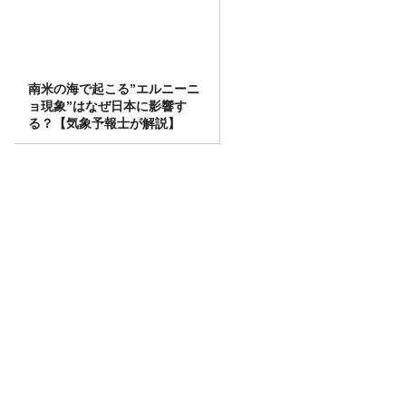
南米の海で起こる”エルニーニ
ョ現象”はなぜ日本に影響す
る？【気象予報士が解説】
45周年でも中二の放課後‼コサ
キン（小堺一機さん、関根勤
さん）コメント出演＜TBSラ
ジオ番組審議会からのご報告
＞
山里「麻辣湯でなめられたくない」