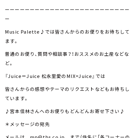
ーーーーーーーーーーーーーーーーーーーーーーーーー
ー
Music Palette♪では皆さんからのお便りをお待ちして
ます。
普通のお便り、質問や相談事？！おススメのお土産などな
ど。
『Juice＝Juice 松永里愛のMIX=Juice』では
皆さんからの感想やテーマのリクエストなどもお待ちし
ています。
♪宮本佳林さんへのお便りもどんどんお寄せ下さい♪
＊メッセージの宛先
メールは mp@tbs.co.jp まで（件名に「各コーナーの