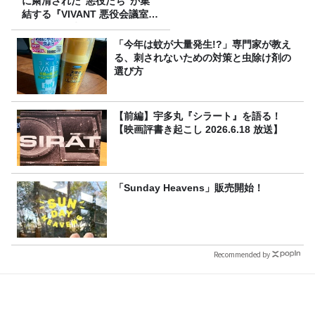
に粛清された“悪役たち”が集
結する『VIVANT 悪役会議室』
7/26(日)23時スタート！
「今年は蚊が大量発生!?」専門家が教え
る、刺されないための対策と虫除け剤の
選び方
【前編】宇多丸『シラート』を語る！
【映画評書き起こし 2026.6.18 放送】
「Sunday Heavens」販売開始！
Recommended by