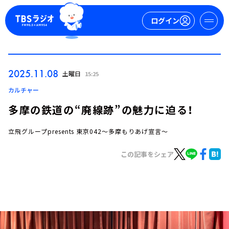
ログイン
マイページ
2025.11.08
土曜日
15:25
新規会員登録
ログイン
カルチャー
多摩の鉄道の“廃線跡”の魅力に迫る！
立飛グループpresents 東京042～多摩もりあげ宣言～
この記事をシェア
今日の番組表
週間番組表
トピックス
TBS Podcast