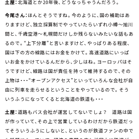
土屋：
北海道とか20年後、どうなっちゃうんだろう。
今尾さん：
ほんとそうですね。今のように、国の補助はあ
りますけど、独立採算制でやっていたらいずれ小樽～旭川
間と、千歳空港～札幌間だけしか残らないみたいな話もあ
るので。“上下分離”と言いますけど、やっぱりある程度、
国は下の方の線路にはお金をかけて。高速道路にいっぱ
いお金をかけているんだから、少しはね。ヨーロッパはそ
うですけど、線路は国が責任を持って維持するので、その
上物は・・・“オープンアクセス”といっていろんな会社が自
由に列車を走らせるということをやっているので。そう
いうふうになってくると北海道の鉄道も・・・
土屋：
道路もバス会社が運営してないでしょ？ 道路は国
が作っていて、その上で営業しているわけだから鉄道だっ
てそういうふうにしないと、というのが鉄道ファンの中で