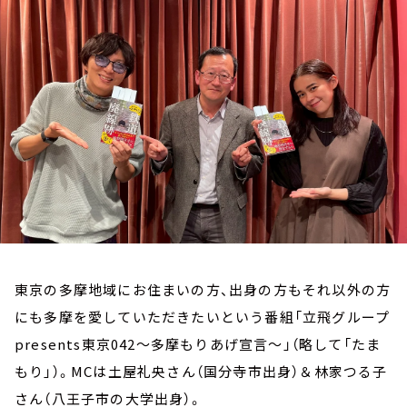
お知らせ
イベント・グッズ
YouTube
会社情報
東京の多摩地域にお住まいの方、出身の方もそれ以外の方
にも多摩を愛していただきたいという番組「立飛グループ
presents東京042～多摩もりあげ宣言～」（略して「たま
もり」）。MCは土屋礼央さん（国分寺市出身）＆林家つる子
さん（八王子市の大学出身）。