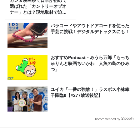
カンヌ映画祭で日本が初めて
選ばれた「カントリーオブオ
ナー」とは？現地取材で迫る
選出の意味
パラコードやアウトドアコードを使った
手芸に挑戦！デジタルデトックスにも！
おすすめPodcast・みうら五郎「もっち
ゅりんと映画ちいかわ 人魚の島のひみ
つ」
ユイカ「一番の強敵！」ラスボス小林幸
子降臨‼【#277放送後記】
Recommended by