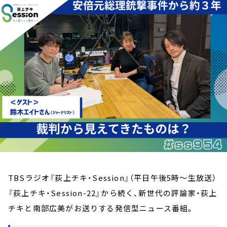
お知らせ
イベント・グッズ
YouTube
会社情報
TBSラジオ『荻上チキ・Session』（平日午後5時～生放送）
『荻上チキ・Session-22』から続く、新世代の評論家・荻上
チキと南部広美がお送りする発信型ニュース番組。