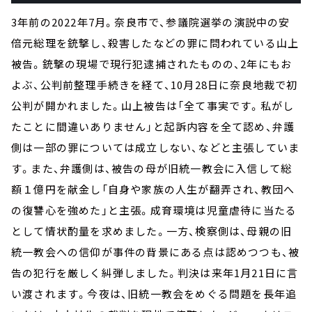
3年前の2022年7月。奈良市で、参議院選挙の演説中の安
倍元総理を銃撃し、殺害したなどの罪に問われている山上
被告。銃撃の現場で現行犯逮捕されたものの、2年にもお
よぶ、公判前整理手続きを経て、10月28日に奈良地裁で初
公判が開かれました。山上被告は「全て事実です。私がし
たことに間違いありません」と起訴内容を全て認め、弁護
側は一部の罪については成立しない、などと主張していま
す。また、弁護側は、被告の母が旧統一教会に入信して総
額１億円を献金し「自身や家族の人生が翻弄され、教団へ
の復讐心を強めた」と主張。成育環境は児童虐待に当たる
として情状酌量を求めました。一方、検察側は、母親の旧
統一教会への信仰が事件の背景にある点は認めつつも、被
告の犯行を厳しく糾弾しました。判決は来年1月21日に言
い渡されます。今夜は、旧統一教会をめぐる問題を長年追