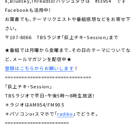
X,Bluesky,Threadsのハッシュタグは #ss954 です
Facebookも活用中！
お葉書でも、テーマリクエストや番組感想などをお寄せ下
さい。
〒107-8066 TBSラジオ「荻上チキ・Session」まで
★番組では月曜から金曜まで、その日のテーマについてな
ど、メールマガジンを配信中★
登録はこちらからお願いします
！
===============================
「荻上チキ・Session」
TBSラジオで平日・午後5時～8時生放送！
＊ラジオはAM954/FM90.5
＊パソコンorスマホで「
radiko
」でどうぞ。
=======================