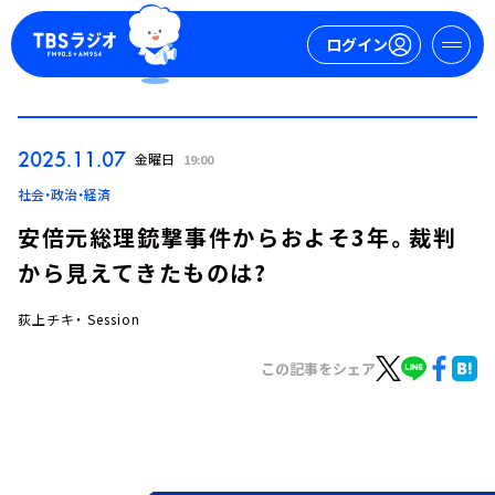
ログイン
マイページ
2025.11.07
金曜日
19:00
新規会員登録
ログイン
社会・政治・経済
安倍元総理銃撃事件からおよそ3年。裁判
から見えてきたものは?
荻上チキ・ Session
この記事をシェア
今日の番組表
週間番組表
トピックス
TBS Podcast