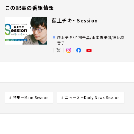
この記事の番組情報
荻上チキ・ Session
荻上チキ/片桐千晶/山本恵里伽/日比麻
音子
# 特集＝Main Session
# ニュース＝Daily News Session