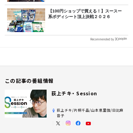
【100円ショップで買える！】スースー
系ボディシート頂上決戦２０２６
Recommended by
この記事の番組情報
荻上チキ・ Session
荻上チキ/片桐千晶/山本恵里伽/日比麻
音子