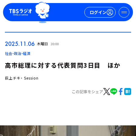
ログイン
マイページ
2025.11.06
木曜日
20:00
新規会員登録
ログイン
社会・政治・経済
高市総理に対する代表質問3日目 ほか
荻上チキ・ Session
この記事をシェア
今日の番組表
週間番組表
トピックス
TBS Podcast