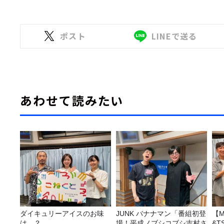
ポスト
LINEで送る
あわせて読みたい
ダイキュリーアイスのお味
JUNK バナナマン「番組初登
【M
は…？
場！平成ノブシコブシ吉村さ
&T