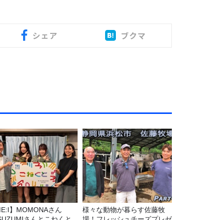
シェア
ブクマ
E:I】MOMONAさん
様々な動物が暮らす佐藤牧
SUZUMIさんとこねくと
場！フレッシュチーズプレゼ