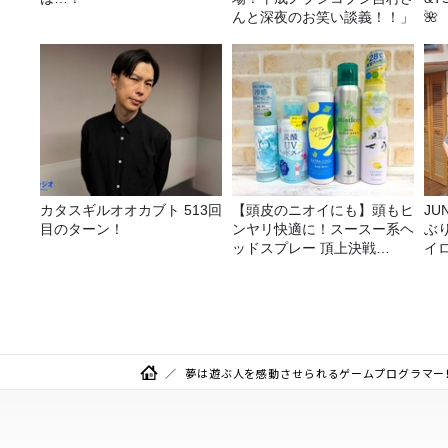
んと深夜のお笑い談義！！」
🌺
カタスギルオオカブト 513回
【頭皮のニオイにも】頭もヒ
JUNK バナナ
目のターン！
ンヤリ快適に！スースー系ヘ
ぶ
ッドスプレー 頂上決戦
イ
2026！
夢は遊ぶ人を感動させられるゲームプログラマー