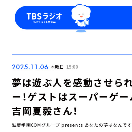
今日の番組表
トピッ
週間番組表
TBS
Podca
お知ら
2025.11.06
木曜日
15:00
夢は遊ぶ人を感動させら
ー！ゲストはスーパーゲー
吉岡夏毅さん！
滋慶学園COMグループ presents あなたの夢はなんで